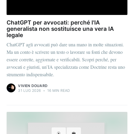
ChatGPT per avvocati: perché l'IA
generalista non sostituisce una vera IA
legale
ChatGPT agli avvocati può dare una mano in molte situazioni.
Ma un conto è scrivere un testo o lavorare su fonti che devono
essere corrette, aggiornate e verificabili. Scopri perché, per
avvocati e giuristi, un’IA specializzata come Doctrine resta uno
strumento indispensabile.
VIVIEN DOUARD
31 LUG 2026
•
16 MIN READ