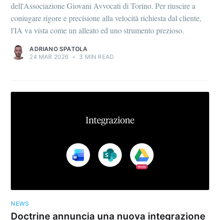
dell'Associazione Giovani Avvocati di Torino. Per riuscire a
coniugare rigore e precisione alla velocità richiesta dal cliente,
l'IA va vista come un alleato ed uno strumento prezioso.
ADRIANO SPATOLA
24 MAR 2026
•
3 MIN READ
NEWS
Doctrine annuncia una nuova integrazione